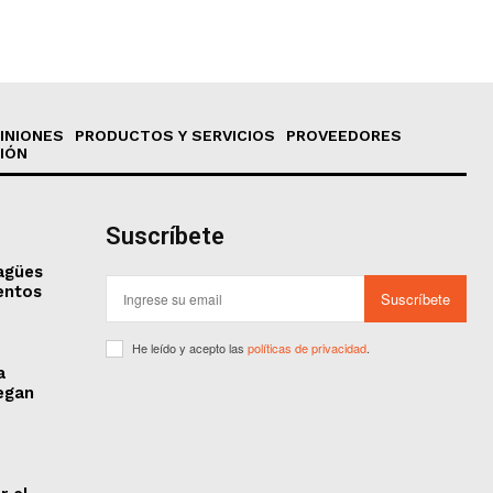
INIONES
PRODUCTOS Y SERVICIOS
PROVEEDORES
IÓN
Suscríbete
sagües
entos
Suscríbete
He leído y acepto las
políticas de privacidad
.
a
legan