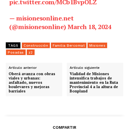
pic.twitter.com/MCb1BvpOLZ
— misionesonline.net
(@misionesonline)
March 18, 2024
TAGS
Construcción
Familia Bercomat
Misiones
Posadas
z2
Artículo anterior
Artículo siguiente
Oberá avanza con obras
Vialidad de Misiones
viales y urbanas:
intensifica trabajos de
asfaltado, nuevos
mantenimiento en la Ruta
boulevares y mejoras
Provincial 4 a la altura de
barriales
Bonpland
COMPARTIR