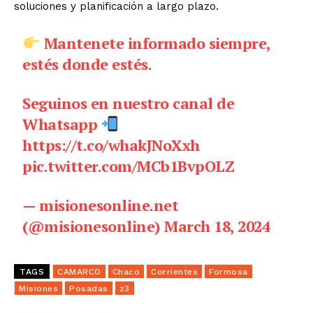
soluciones y planificación a largo plazo.
Mantenete informado siempre,
estés donde estés.
Seguinos en nuestro canal de
Whatsapp
https://t.co/whakJNoXxh
pic.twitter.com/MCb1BvpOLZ
— misionesonline.net
(@misionesonline)
March 18, 2024
TAGS
CAMARCO
Chaco
Corrientes
Formosa
Misiones
Posadas
z3