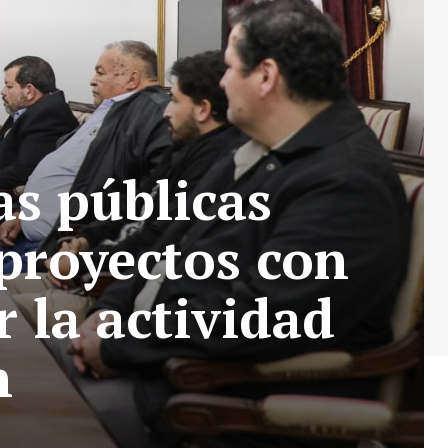
as públicas
 proyectos con
 la actividad
n