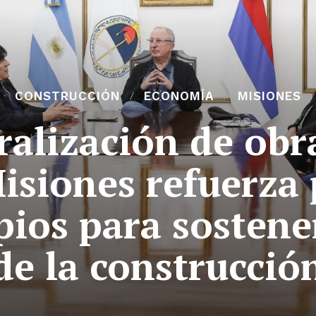
CONSTRUCCIÓN
ECONOMÍA
MISIONES
ralización de obr
isiones refuerza
pios para sostener
de la construcció