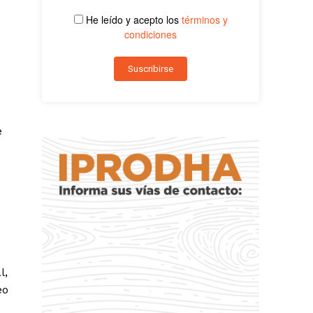
He leído y acepto los
términos y
condiciones
e
l,
eo